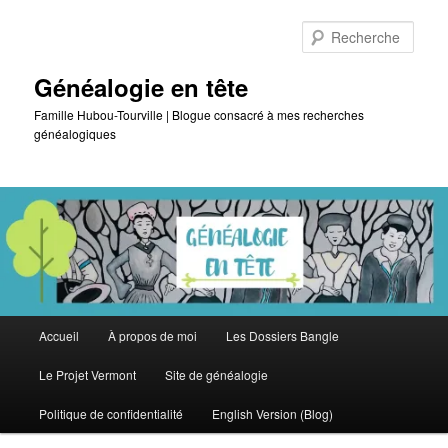
Aller
Aller
au
au
Rech
contenu
contenu
principal
secondaire
Généalogie en tête
Famille Hubou-Tourville | Blogue consacré à mes recherches
généalogiques
Menu
Accueil
À propos de moi
Les Dossiers Bangle
principal
Le Projet Vermont
Site de généalogie
Politique de confidentialité
English Version (Blog)