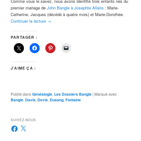
Comme vous le savez, nous avons identifié trois enfants nés du
premier mariage de
John Bangle à Josephte Allaire
: Marie-
Catherine, Jacques (décédé à quatre mois) et Marie-Dorothée.
Continuer la lecture
→
PARTAGER :
J’AIME ÇA :
Publié dans
Généalogie
,
Les Dossiers Bangle
|
Marqué avec
Bangle
,
Davis
,
Devis
,
Dusang
,
Fontaine
SUIVEZ-NOUS
Facebook
X