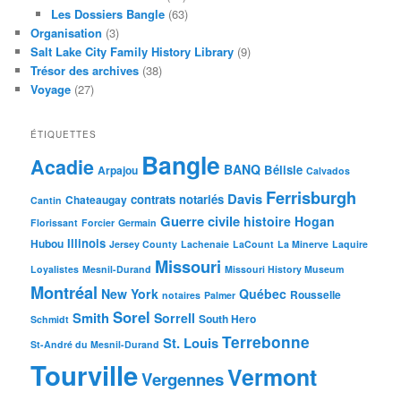
Les Dossiers Bangle
(63)
Organisation
(3)
Salt Lake City Family History Library
(9)
Trésor des archives
(38)
Voyage
(27)
ÉTIQUETTES
Bangle
Acadie
BANQ
Bélisle
Arpajou
Calvados
Ferrisburgh
Davis
contrats notariés
Chateaugay
Cantin
Guerre civile
histoire
Hogan
Florissant
Forcier
Germain
Illinois
Hubou
Jersey County
Lachenaie
LaCount
La Minerve
Laquire
Missouri
Loyalistes
Mesnil-Durand
Missouri History Museum
Montréal
New York
Québec
Rousselle
notaires
Palmer
Sorel
Smith
Sorrell
South Hero
Schmidt
Terrebonne
St. Louis
St-André du Mesnil-Durand
Tourville
Vermont
Vergennes