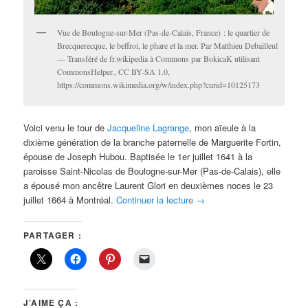
Vue de Boulogne-sur-Mer (Pas-de-Calais, France) : le quartier de
Brecquerecque, le beffroi, le phare et la mer. Par Matthieu Debailleul
— Transféré de fr.wikipedia à Commons par BokicaK utilisant
CommonsHelper., CC BY-SA 1.0,
https://commons.wikimedia.org/w/index.php?curid=10125173
Voici venu le tour de
Jacqueline Lagrange
, mon aïeule à la
dixième génération de la branche paternelle de Marguerite Fortin,
épouse de Joseph Hubou. Baptisée le 1er juillet 1641 à la
paroisse Saint-Nicolas de Boulogne-sur-Mer (Pas-de-Calais), elle
a épousé mon ancêtre Laurent Glori en deuxièmes noces le 23
juillet 1664 à Montréal.
Continuer la lecture
→
PARTAGER :
J’AIME ÇA :