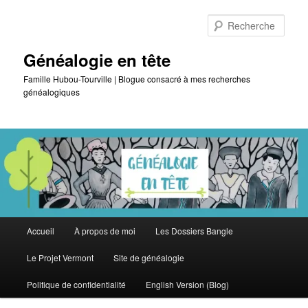
Aller
Aller
au
au
Rech
contenu
contenu
principal
secondaire
Généalogie en tête
Famille Hubou-Tourville | Blogue consacré à mes recherches
généalogiques
Menu
Accueil
À propos de moi
Les Dossiers Bangle
principal
Le Projet Vermont
Site de généalogie
Politique de confidentialité
English Version (Blog)