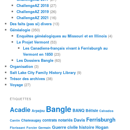
ChallengeAZ 2018
(27)
ChallengeAZ 2019
(26)
ChallengeAZ 2021
(16)
Des faits (pas si) divers
(13)
Généalogie
(350)
Enquêtes généalogiques au Missouri et en Illinois
(4)
Le Projet Vermont
(53)
Les Canadiens-français vivant à Ferrisburgh au
Vermont en 1850
(23)
Les Dossiers Bangle
(63)
Organisation
(3)
Salt Lake City Family History Library
(9)
Trésor des archives
(38)
Voyage
(27)
ÉTIQUETTES
Bangle
Acadie
BANQ
Bélisle
Arpajou
Calvados
Ferrisburgh
Davis
contrats notariés
Chateaugay
Cantin
Guerre civile
histoire
Hogan
Florissant
Forcier
Germain