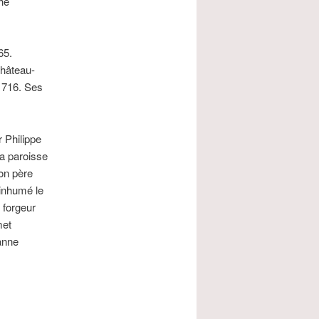
he
65.
Château-
 1716. Ses
 Philippe
la paroisse
on père
inhumé le
 forgeur
met
hanne