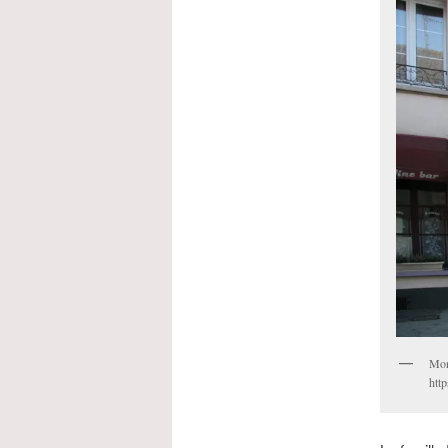
Mon
htt