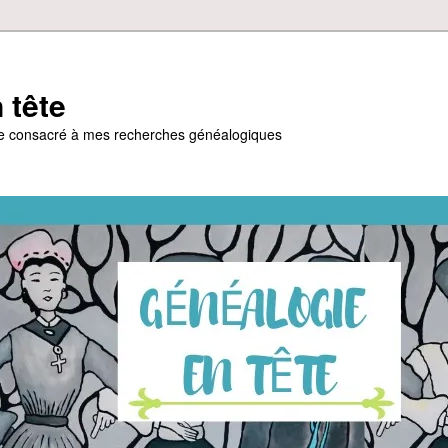
 tête
gue consacré à mes recherches généalogiques