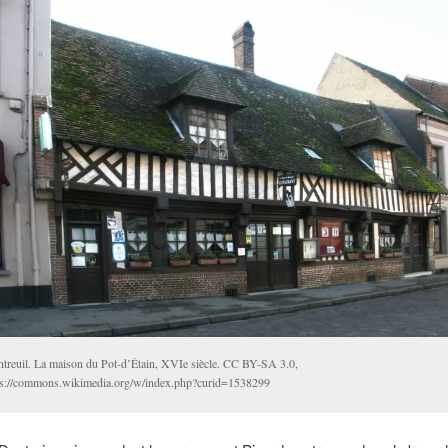
treuil. La maison du Pot-d’Étain, XVIe siècle. CC BY-SA 3.0,
ps://commons.wikimedia.org/w/index.php?curid=1538299