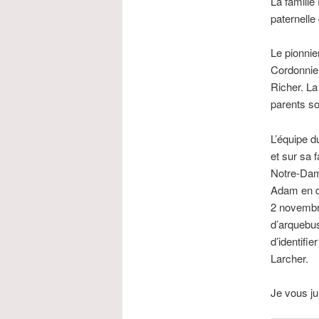
La famille
paternelle
Le pionnie
Cordonnier
Richer. La
parents s
L’équipe d
et sur sa 
Notre-Dame
Adam en da
2 novembre
d’arquebus
d’identifi
Larcher.
Je vous ju