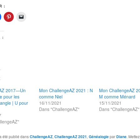
 :
 :
E
eAZ 2017—Un
Mon ChallengeAZ 2021 : N
Mon ChallengeAZ 20
e pour les
comme Niel
M comme Ménard
angle | U pour
16/11/2021
15/11/2021
Dans "ChallengeAZ"
Dans "ChallengeAZ"
7
llengeAZ"
a été publié dans
ChallengeAZ
,
ChallengeAZ 2021
,
Généalogie
par
Diane
. Mettez