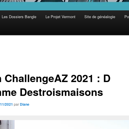
Les Dossiers Bangle
Le Projet Vermont
Site de généalogie
Pol
 ChallengeAZ 2021 : D
me Destroismaisons
/11/2021
par
Diane