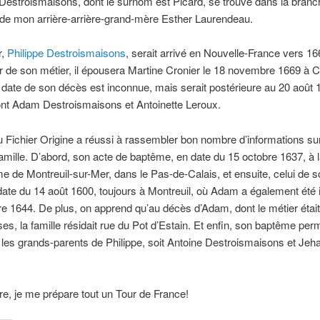
 Destroismaisons, dont le surnom est Picard, se trouve dans la branc
 de mon arrière-arrière-grand-mère Esther Laurendeau.
r,
Philippe Destroismaisons
, serait arrivé en Nouvelle-France vers 16
 de son métier, il épousera Martine Cronier le 18 novembre 1669 à 
 date de son décès est inconnue, mais serait postérieure au 20 août
ont Adam Destroismaisons et Antoinette Leroux.
u Fichier Origine a réussi à rassembler bon nombre d’informations sur
famille. D’abord, son acte de baptême, en date du 15 octobre 1637, à 
 de Montreuil-sur-Mer, dans le Pas-de-Calais, et ensuite, celui de s
te du 14 août 1600, toujours à Montreuil, où Adam a également été 
 1644. De plus, on apprend qu’au décès d’Adam, dont le métier était
es, la famille résidait rue du Pot d’Estain. Et enfin, son baptême per
er les grands-parents de Philippe, soit Antoine Destroismaisons et Je
re, je me prépare tout un Tour de France!